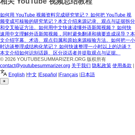
相关 YouTube 视频总结教程
如何用 YouTube 视频资料完成研究笔记？
如何把 YouTube 视
频变成可核验的研究笔记？本文介绍来源记录、观点与证据拆分
和交叉验证方法。
如何用中文快速读懂外语新闻视频？
如何快
速用中文理解外语新闻视频，同时避免翻译和摘要造成误导？本
文介绍字幕、术语、观点归属和原始来源核验方法。
如何把一小
时访谈整理成结构化笔记？
如何快速整理一小时以上的访谈？
本文介绍如何识别话题、区分说话者并提取观点与证据。
© 2026
YOUTUBESUMMARIZER.ORG
版权所有
contact@youtubesummarizer.org
关于我们
隐私政策
使用条款
|
English
|
中文
|
Español
|
Français
|
日本語
☀