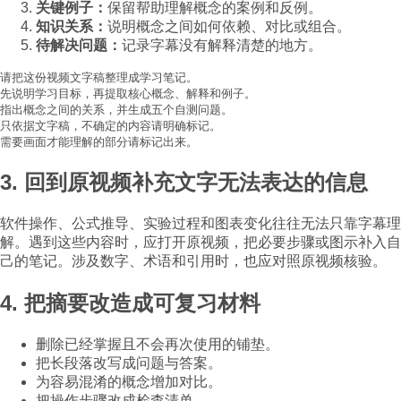
关键例子：
保留帮助理解概念的案例和反例。
知识关系：
说明概念之间如何依赖、对比或组合。
待解决问题：
记录字幕没有解释清楚的地方。
请把这份视频文字稿整理成学习笔记。

先说明学习目标，再提取核心概念、解释和例子。

指出概念之间的关系，并生成五个自测问题。

只依据文字稿，不确定的内容请明确标记。

需要画面才能理解的部分请标记出来。
3. 回到原视频补充文字无法表达的信息
软件操作、公式推导、实验过程和图表变化往往无法只靠字幕理
解。遇到这些内容时，应打开原视频，把必要步骤或图示补入自
己的笔记。涉及数字、术语和引用时，也应对照原视频核验。
4. 把摘要改造成可复习材料
删除已经掌握且不会再次使用的铺垫。
把长段落改写成问题与答案。
为容易混淆的概念增加对比。
把操作步骤改成检查清单。